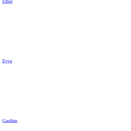
Elbor
Evva
Gardian